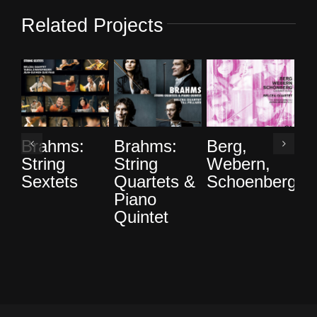
Related Projects
Brahms:
Brahms:
Berg,
Br
String
String
Webern,
co
Sextets
Quartets &
Schoenberg
St
Piano
Qu
Quintet
D